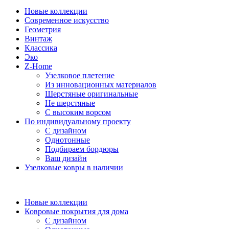
Новые коллекции
Современное искусство
Геометрия
Винтаж
Классика
Эко
Z-Home
Узелковое плетение
Из инновационных материалов
Шерстяные оригинальные
Не шерстяные
С высоким ворсом
По индивидуальному проекту
С дизайном
Однотонные
Подбираем бордюры
Ваш дизайн
Узелковые ковры в наличии
Новые коллекции
Ковровые покрытия для дома
С дизайном