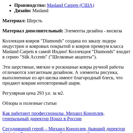
Производство:
Masland Carpets (США)
Дизайн:
Masland
Материал:
Шерсть
Материал дополнительный:
Элементы дизайна - вискоза
Коллекция ковров "Diamonds" создана по заказу лидера
индустрии и ковровых покрытий и ковров премиум класса
Masland Carpets в самой Индии! Коллекция "Diamonds" входит
в серию "Silk Accents" ("Шелковые акценты").
Эти шерстяные, мягкие и роскошные ковры ручной работы
отличаются элегантным дизайном. А элементы рисунка,
выполненные из арт-шелка имеют благородный блеск, что
придают коврам неповторимый шарм.
Регулярная цена 293 у.е. за м2.
Обзоры и полезные статьи
Как работают профессионалы. Михаил Коноплев,
генеральный директор Houzz в России
Сегодняшний герой – Михаил Коноплев, бывший директор