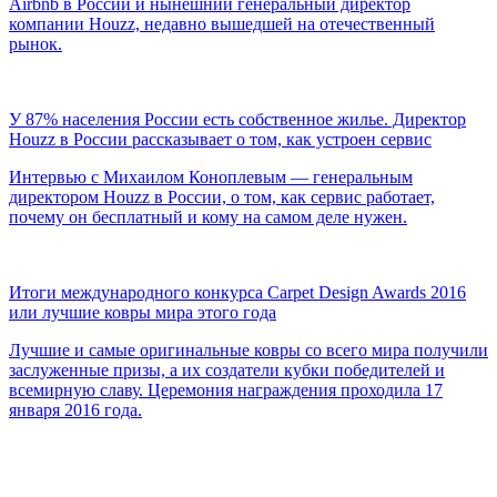
Airbnb в России и нынешний генеральный директор
компании Houzz, недавно вышедшей на отечественный
рынок.
У 87% населения России есть собственное жилье. Директор
Houzz в России рассказывает о том, как устроен сервис
Интервью с Михаилом Коноплевым — генеральным
директором Houzz в России, о том, как сервис работает,
почему он бесплатный и кому на самом деле нужен.
Итоги международного конкурса Carpet Design Awards 2016
или лучшие ковры мира этого года
Лучшие и самые оригинальные ковры со всего мира получили
заслуженные призы, а их создатели кубки победителей и
всемирную славу. Церемония награждения проходила 17
января 2016 года.