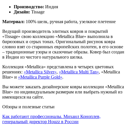
Производство:
Индия
Дизайн:
Tissage
Материал:
100% шелк, ручная работа, узелквое плетение
Ведущий производитель элитных ковров и покрытий
«Tissage» свою коллекцию «Metallica Blue» выполнила в
бирюзовых и серых тонах. Оригинальный рисунок ковра
словно взят со старинных европейских полотен, в его основе
– традиционные узоры и сказочные образы. Ковер был создан
в Индии из чистого натурального шелка.
Коллекция «Metallica» представлена в четырех цветовых
решениях:
«Metallica Silver»
,
«Metallica Multi Tan»
, «Metallica
Blue» и
«Metallica Purple Gold»
.
Вы можете заказать дизайнерские ковры коллекции «Metallica
Blue» по индивидуальным размерам или выбрать нужный из
имеющихся на сайте.
Обзоры и полезные статьи
Как работают профессионалы. Михаил Коноплев,
генеральный директор Houzz в России