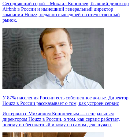
Сегодняшний герой – Михаил Коноплев, бывший директор
Airbnb в России и нынешний генеральный директор
компании Houzz, недавно вышедшей на отечественный
рынок.
У 87% населения России есть собственное жилье. Директор
Houzz в России рассказывает о том, как устроен сервис
Интервью с Михаилом Коноплевым — генеральным
директором Houzz в России, о том, как сервис работает,
почему он бесплатный и кому на самом деле нужен.