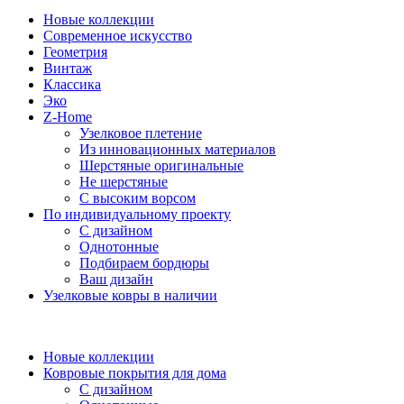
Новые коллекции
Современное искусство
Геометрия
Винтаж
Классика
Эко
Z-Home
Узелковое плетение
Из инновационных материалов
Шерстяные оригинальные
Не шерстяные
С высоким ворсом
По индивидуальному проекту
С дизайном
Однотонные
Подбираем бордюры
Ваш дизайн
Узелковые ковры в наличии
Новые коллекции
Ковровые покрытия для дома
С дизайном