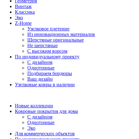
Геометрия
Винтаж
Классика
Эко
Z-Home
Узелковое плетение
Из инновационных материалов
Шерстяные оригинальные
Не шерстяные
С высоким ворсом
По индивидуальному проекту
С дизайном
Однотонные
Подбираем бордюры
Ваш дизайн
Узелковые ковры в наличии
Новые коллекции
Ковровые покрытия для дома
С дизайном
Однотонные
Эко
Для коммерческих объектов