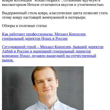
Ковры коллекции "Kodari elegance", сотканные вручную в
высокогорном Непале отличаются вкусом и утонченностью.
Выдерженный стиль ковра, классические цвета позволят стать
этому ковру настоящей жемчужиной в интерьере.
Обзоры и полезные статьи
Как работают профессионалы. Михаил Коноплев,
генеральный директор Houzz в России
Сегодняшний герой – Михаил Коноплев, бывший директор
Airbnb в России и нынешний генеральный директор
компании Houzz, недавно вышедшей на отечественный
рынок.