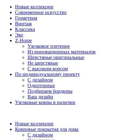
Новые коллекции
Современное искусство
Геометрия
Винтаж
Классика
Эко
Z-Home
Узелковое плетение
Из инновационных материалов
Шерстяные оригинальные
Не шерстяные
С высоким ворсом
По индивидуальному проекту
С дизайном
Однотонные
Подбираем бордюры
Ваш дизайн
Узелковые ковры в наличии
Новые коллекции
Ковровые покрытия для дома
С дизайном