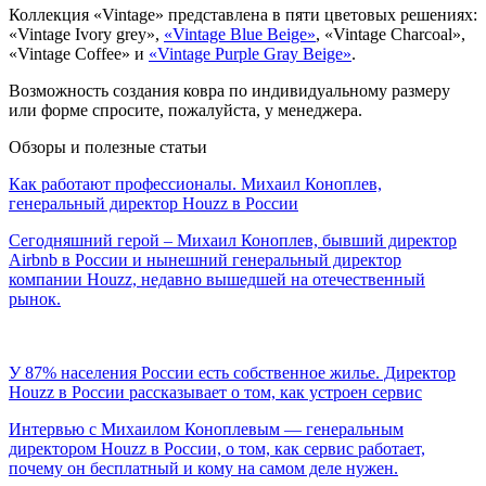
Коллекция «Vintage» представлена в пяти цветовых решениях:
«Vintage Ivory grey»,
«Vintage Blue Beige»
, «Vintage Charcoal»,
«Vintage Coffee» и
«Vintage Purple Gray Beige»
.
Возможность создания ковра по индивидуальному размеру
или форме спросите, пожалуйста, у менеджера.
Обзоры и полезные статьи
Как работают профессионалы. Михаил Коноплев,
генеральный директор Houzz в России
Сегодняшний герой – Михаил Коноплев, бывший директор
Airbnb в России и нынешний генеральный директор
компании Houzz, недавно вышедшей на отечественный
рынок.
У 87% населения России есть собственное жилье. Директор
Houzz в России рассказывает о том, как устроен сервис
Интервью с Михаилом Коноплевым — генеральным
директором Houzz в России, о том, как сервис работает,
почему он бесплатный и кому на самом деле нужен.