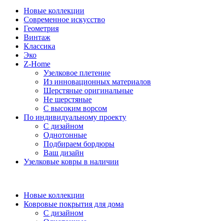
Новые коллекции
Современное искусство
Геометрия
Винтаж
Классика
Эко
Z-Home
Узелковое плетение
Из инновационных материалов
Шерстяные оригинальные
Не шерстяные
С высоким ворсом
По индивидуальному проекту
С дизайном
Однотонные
Подбираем бордюры
Ваш дизайн
Узелковые ковры в наличии
Новые коллекции
Ковровые покрытия для дома
С дизайном