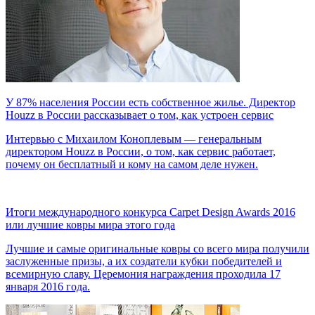
У 87% населения России есть собственное жилье. Директор
Houzz в России рассказывает о том, как устроен сервис
Интервью с Михаилом Коноплевым — генеральным
директором Houzz в России, о том, как сервис работает,
почему он бесплатный и кому на самом деле нужен.
Итоги международного конкурса Carpet Design Awards 2016
или лучшие ковры мира этого года
Лучшие и самые оригинальные ковры со всего мира получили
заслуженные призы, а их создатели кубки победителей и
всемирную славу. Церемония награждения проходила 17
января 2016 года.