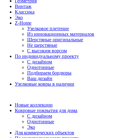
Геометрия
Винтаж
Классика
Эко
Z-Home
Узелковое плетение
Из инновационных материалов
Шерстяные оригинальные
Не шерстяные
С высоким ворсом
По индивидуальному проекту
С дизайном
Однотонные
Подбираем бордюры
Ваш дизайн
Узелковые ковры в наличии
Новые коллекции
Ковровые покрытия для дома
С дизайном
Однотонные
Эко
Для коммерческих объектов