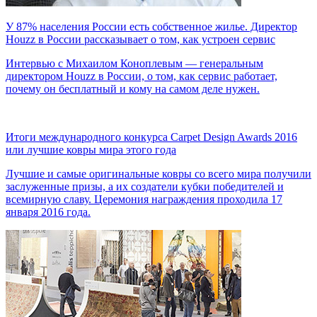
У 87% населения России есть собственное жилье. Директор
Houzz в России рассказывает о том, как устроен сервис
Интервью с Михаилом Коноплевым — генеральным
директором Houzz в России, о том, как сервис работает,
почему он бесплатный и кому на самом деле нужен.
Итоги международного конкурса Carpet Design Awards 2016
или лучшие ковры мира этого года
Лучшие и самые оригинальные ковры со всего мира получили
заслуженные призы, а их создатели кубки победителей и
всемирную славу. Церемония награждения проходила 17
января 2016 года.