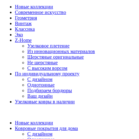
Новые коллекции
Современное искусство
Геометрия
Винтаж
Классика
Эко
Z-Home
Узелковое плетение
Из инновационных материалов
Шерстяные оригинальные
Не шерстяные
С высоким ворсом
По индивидуальному проекту
С дизайном
Однотонные
Подбираем бордюры
Ваш дизайн
Узелковые ковры в наличии
Новые коллекции
Ковровые покрытия для дома
С дизайном