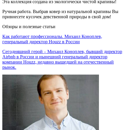
Эта коллекция создана из экологически чистой крапивы!
Ручная работа. Выбрав ковер из натуральной крапивы Вы
привнесете кусочек девственной природы в свой дом!
Обзоры и полезные статьи
Как работают профессионалы. Михаил Коноплев,
генеральный директор Houzz в России
Сегодняшний герой – Михаил Коноплев, бывший директор
Airbnb в России и нынешний генеральный директор
компании Houzz, недавно вышедшей на отечественный
рынок.