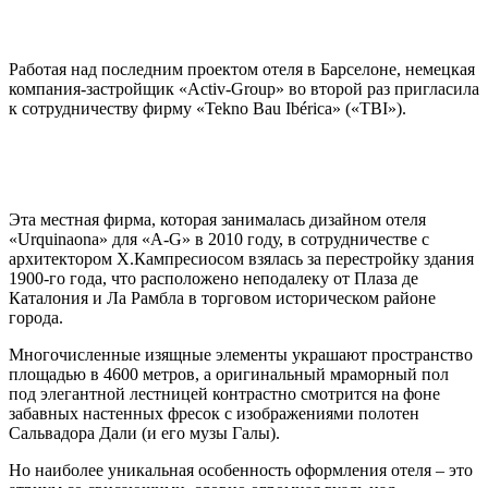
Работая над последним проектом отеля в Барселоне, немецкая
компания-застройщик «Activ-Group» во второй раз пригласила
к сотрудничеству фирму «Tekno Bau Ibérica» («TBI»).
Эта местная фирма, которая занималась дизайном отеля
«Urquinaona» для «A-G» в 2010 году, в сотрудничестве с
архитектором Х.Кампресиосом взялась за перестройку здания
1900-го года, что расположено неподалеку от Плаза де
Каталония и Ла Рамбла в торговом историческом районе
города.
Многочисленные изящные элементы украшают пространство
площадью в 4600 метров, а оригинальный мраморный пол
под элегантной лестницей контрастно смотрится на фоне
забавных настенных фресок с изображениями полотен
Сальвадора Дали (и его музы Галы).
Но наиболее уникальная особенность оформления отеля – это