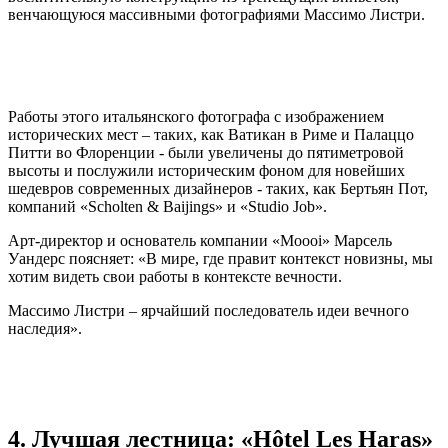
венчающуюся массивными фотографиями Массимо Листри.
Работы этого итальянского фотографа с изображением
исторических мест – таких, как Ватикан в Риме и Палаццо
Питти во Флоренции - были увеличены до пятиметровой
высоты и послужили историческим фоном для новейших
шедевров современных дизайнеров - таких, как Бертьян Пот,
компаний «Scholten & Baijings» и «Studio Job».
Арт-директор и основатель компании «Moooi» Марсель
Уандерс поясняет: «В мире, где правит контекст новизны, мы
хотим видеть свои работы в контексте вечности.
Массимо Листри – ярчайший последователь идеи вечного
наследия».
4. Лучшая лестница: «Hôtel Les Haras»