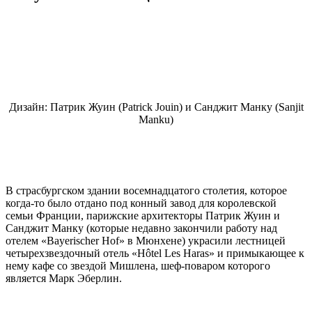
Дизайн: Патрик Жуин (Patrick Jouin) и Санджит Манку (Sanjit
Manku)
В страсбургском здании восемнадцатого столетия, которое
когда-то было отдано под конный завод для королевской
семьи Франции, парижские архитекторы Патрик Жуин и
Санджит Манку (которые недавно закончили работу над
отелем «Bayerischer Hof» в Мюнхене) украсили лестницей
четырехзвездочный отель «Hôtel Les Haras» и примыкающее к
нему кафе со звездой Мишлена, шеф-поваром которого
является Марк Эберлин.