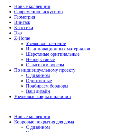
Новые коллекции
Современное искусство
Геометрия
Винтаж
Классика
Эко
Z-Home
Узелковое плетение
Из инновационных материалов
Шерстяные оригинальные
Не шерстяные
С высоким ворсом
По индивидуальному проекту
С дизайном
Однотонные
Подбираем бордюры
Ваш дизайн
Узелковые ковры в наличии
Новые коллекции
Ковровые покрытия для дома
С дизайном