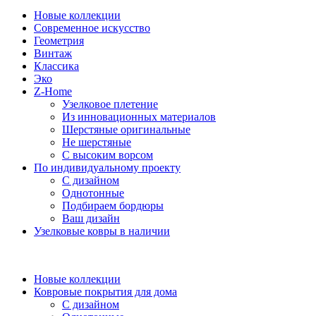
Новые коллекции
Современное искусство
Геометрия
Винтаж
Классика
Эко
Z-Home
Узелковое плетение
Из инновационных материалов
Шерстяные оригинальные
Не шерстяные
С высоким ворсом
По индивидуальному проекту
С дизайном
Однотонные
Подбираем бордюры
Ваш дизайн
Узелковые ковры в наличии
Новые коллекции
Ковровые покрытия для дома
С дизайном