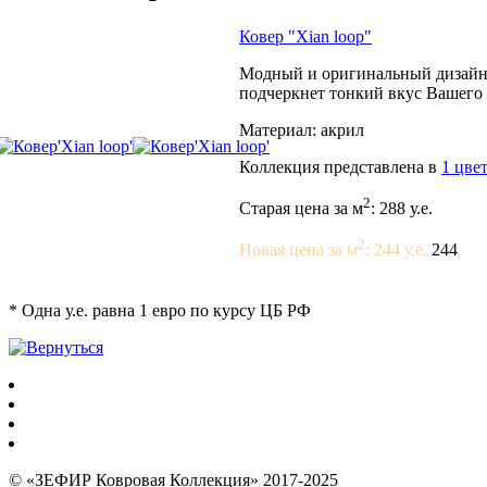
Ковер "Xian loop"
Модный и оригинальный дизайн 
подчеркнет тонкий вкус Вашего 
Материал: акрил
Коллекция представлена в
1 цве
2
Старая цена за м
: 288 у.е.
2
Новая цена за м
: 244 у.е.
244
*
Одна у.е. равна 1 евро по курсу ЦБ РФ
© «ЗЕФИР Ковровая Коллекция» 2017-2025