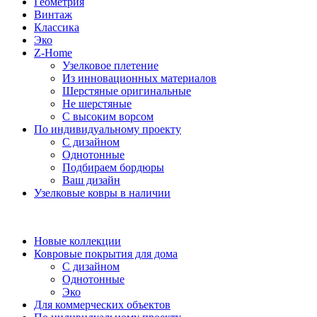
Геометрия
Винтаж
Классика
Эко
Z-Home
Узелковое плетение
Из инновационных материалов
Шерстяные оригинальные
Не шерстяные
С высоким ворсом
По индивидуальному проекту
С дизайном
Однотонные
Подбираем бордюры
Ваш дизайн
Узелковые ковры в наличии
Новые коллекции
Ковровые покрытия для дома
С дизайном
Однотонные
Эко
Для коммерческих объектов