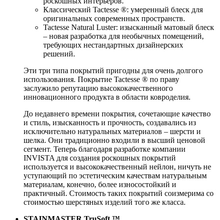
роскошных интерьеров.
Классический Tactesse ®: умеренный блеск для
оригинальных современных пространств.
Tactesse Natural Luster: изысканный матовый блеск
– новая разработка для необычных помещений,
требующих нестандартных дизайнерских
решений.
Эти три типа покрытий пригодны для очень долгого
использования. Покрытие Tactesse ® по праву
заслужило репутацию высококачественного
инновационного продукта в области ковроделия.
До недавнего времени покрытия, сочетающие качество
и стиль, изысканность и прочность, создавались из
исключительно натуральных материалов – шерсти и
шелка. Они традиционно входили в высший ценовой
сегмент. Теперь благодаря разработке компании
INVISTA для создания роскошных покрытий
используется и высококачественный нейлон, ничуть не
уступающий по эстетическим качествам натуральным
материалам, конечно, более износостойкий и
практичный. Стоимость таких покрытий соизмерима со
стоимостью шерстяных изделий того же класса.
STAINMASTER TruSoft ™