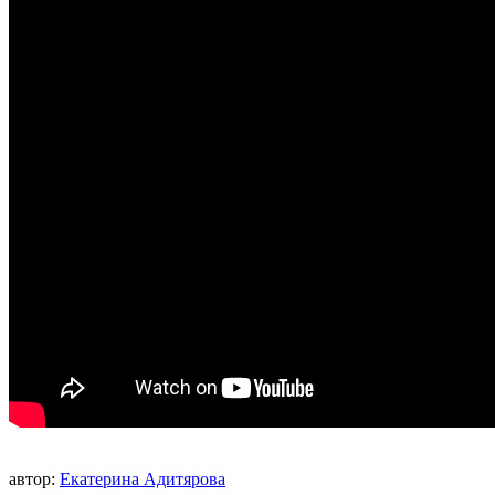
автор:
Екатерина Адитярова