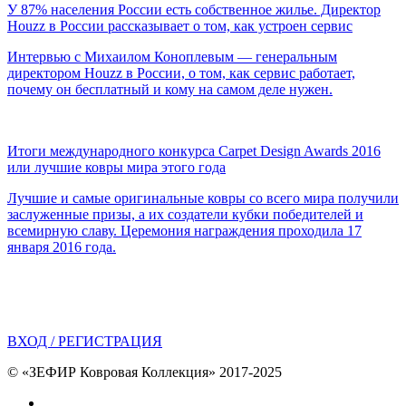
У 87% населения России есть собственное жилье. Директор
Houzz в России рассказывает о том, как устроен сервис
Интервью с Михаилом Коноплевым — генеральным
директором Houzz в России, о том, как сервис работает,
почему он бесплатный и кому на самом деле нужен.
Итоги международного конкурса Carpet Design Awards 2016
или лучшие ковры мира этого года
Лучшие и самые оригинальные ковры со всего мира получили
заслуженные призы, а их создатели кубки победителей и
всемирную славу. Церемония награждения проходила 17
января 2016 года.
ВХОД / РЕГИСТРАЦИЯ
© «ЗЕФИР Ковровая Коллекция» 2017-2025