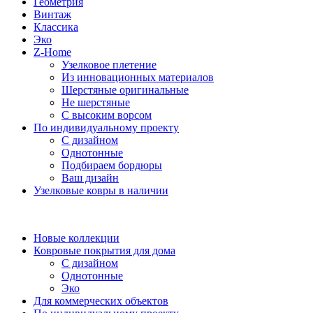
Геометрия
Винтаж
Классика
Эко
Z-Home
Узелковое плетение
Из инновационных материалов
Шерстяные оригинальные
Не шерстяные
С высоким ворсом
По индивидуальному проекту
С дизайном
Однотонные
Подбираем бордюры
Ваш дизайн
Узелковые ковры в наличии
Новые коллекции
Ковровые покрытия для дома
С дизайном
Однотонные
Эко
Для коммерческих объектов