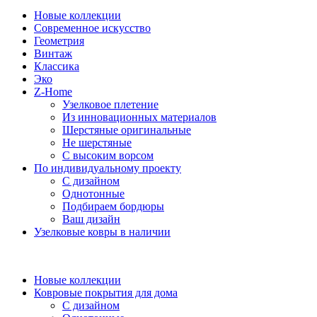
Новые коллекции
Современное искусство
Геометрия
Винтаж
Классика
Эко
Z-Home
Узелковое плетение
Из инновационных материалов
Шерстяные оригинальные
Не шерстяные
С высоким ворсом
По индивидуальному проекту
С дизайном
Однотонные
Подбираем бордюры
Ваш дизайн
Узелковые ковры в наличии
Новые коллекции
Ковровые покрытия для дома
С дизайном