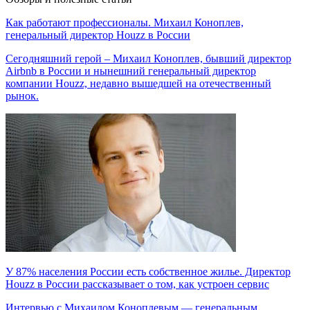
Как работают профессионалы. Михаил Коноплев,
генеральный директор Houzz в России
Сегодняшний герой – Михаил Коноплев, бывший директор
Airbnb в России и нынешний генеральный директор
компании Houzz, недавно вышедшей на отечественный
рынок.
У 87% населения России есть собственное жилье. Директор
Houzz в России рассказывает о том, как устроен сервис
Интервью с Михаилом Коноплевым — генеральным