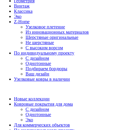
Геометрия
Винтаж
Классика
Эко
Z-Home
Узелковое плетение
Из инновационных материалов
Шерстяные оригинальные
Не шерстяные
С высоким ворсом
По индивидуальному проекту
С дизайном
Однотонные
Подбираем бордюры
Ваш дизайн
Узелковые ковры в наличии
Новые коллекции
Ковровые покрытия для дома
С дизайном
Однотонные
Эко
Для коммерческих объектов