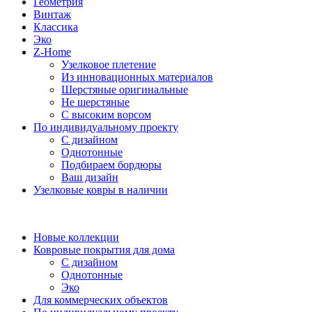
Геометрия
Винтаж
Классика
Эко
Z-Home
Узелковое плетение
Из инновационных материалов
Шерстяные оригинальные
Не шерстяные
С высоким ворсом
По индивидуальному проекту
С дизайном
Однотонные
Подбираем бордюры
Ваш дизайн
Узелковые ковры в наличии
Новые коллекции
Ковровые покрытия для дома
С дизайном
Однотонные
Эко
Для коммерческих объектов