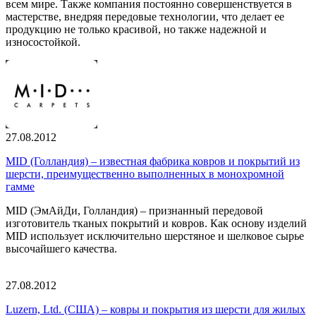
всем мире. Также компания постоянно совершенствуется в
мастерстве, внедряя передовые технологии, что делает ее
продукцию не только красивой, но также надежной и
износостойкой.
27.08.2012
MID (Голландия) – известная фабрика ковров и покрытий из
шерсти, преимущественно выполненных в монохромной
гамме
MID (ЭмАйДи, Голландия) – признанный передовой
изготовитель тканых покрытий и ковров. Как основу изделий
MID использует исключительно шерстяное и шелковое сырье
высочайшего качества.
27.08.2012
Luzern, Ltd. (США) – ковры и покрытия из шерсти для жилых