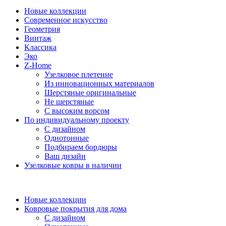
Новые коллекции
Современное искусство
Геометрия
Винтаж
Классика
Эко
Z-Home
Узелковое плетение
Из инновационных материалов
Шерстяные оригинальные
Не шерстяные
С высоким ворсом
По индивидуальному проекту
С дизайном
Однотонные
Подбираем бордюры
Ваш дизайн
Узелковые ковры в наличии
Новые коллекции
Ковровые покрытия для дома
С дизайном