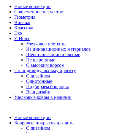
Новые коллекции
Современное искусство
Геометрия
Винтаж
Классика
Эко
Z-Home
Узелковое плетение
Из инновационных материалов
Шерстяные оригинальные
Не шерстяные
С высоким ворсом
По индивидуальному проекту
С дизайном
Однотонные
Подбираем бордюры
Ваш дизайн
Узелковые ковры в наличии
Новые коллекции
Ковровые покрытия для дома
С дизайном