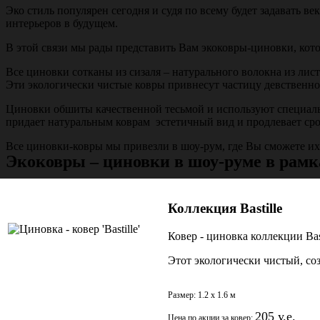
Эко стиль популярен сегодня и судя по всему будет задавать ве
интерьеров в будущем.
В этой связи мы рады представить Вам экоковры-циновки, кот
Все циновки сотканы из сизаля – натурального волокна из лис
Эти экологически чистые ковры привнесут частицу девственн
Циновки обшиты качественной тесьмой и используют специаль
придает натуральным коврам эстетичный вид и продлевает сро
Все циновки-ковры мы привезли в шоу-рум, где Вы cможете их 
Экоковры – циновки в шоу-руме в рамк
Коллекция Bastille
Ковер - циновка коллекции Bas
Этот экологически чистый, со
Размер: 1.2 x 1.6 м
205 у.е.
Цена по акции за ковер: