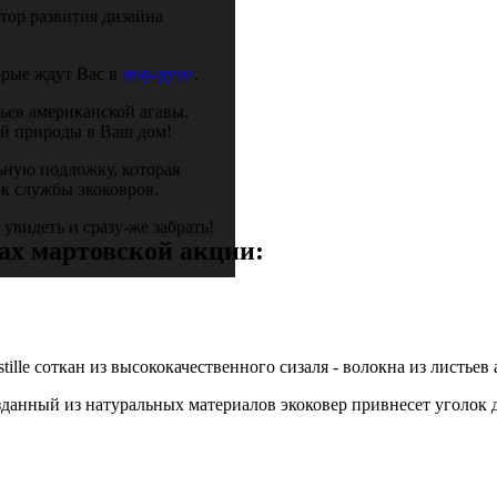
ктор развития дизайна
орые ждут Вас в
шоу-руме
.
тьев американской агавы.
ой природы в Ваш дом!
ную подложку, которая
к службы экоковров.
увидеть и сразу-же забрать!
ах мартовской акции:
tille соткан из высококачественного сизаля - волокна из листьев
зданный из натуральных материалов экоковер привнесет уголок