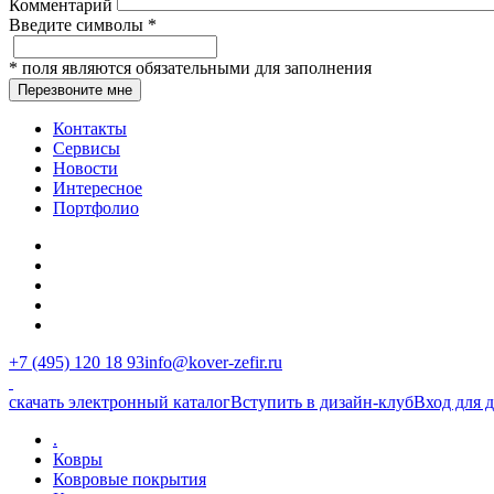
Комментарий
Введите символы
*
*
поля являются обязательными для заполнения
Перезвоните мне
Контакты
Сервисы
Новости
Интересное
Портфолио
+7 (495) 120 18 93
info@kover-zefir.ru
скачать электронный каталог
Вступить в дизайн-клуб
Вход для 
.
Ковры
Ковровые покрытия